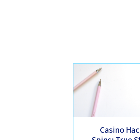
Casino Hac
Spins: True S