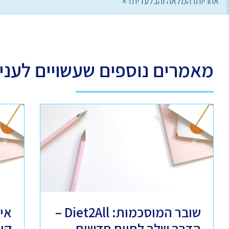
×
אחריותו המלאה והבלעדית!
מאמרים נוספים שעשויים לעניי
שובר המוסכמות: Diet2All –
אי
הדרך שלך לחיים חדשים
קו