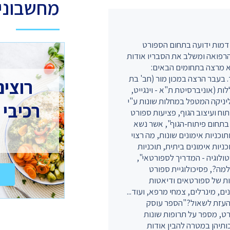
מחשבוני 
, הינו דמות ידועה בתחום הספורט
הרפואה ומשלב את הסבריו אודות
רא מרצה בתחומים הבאים:
. בעבר הרצה במכון מור (חב' בת
רוצים
ת (אוניברסיטת ת"א - וינגייט,
יניקה המטפל במחלות שונות ע"י
רכיבי 
וח ועיצוב הגוף, פציעות ספורט
יעקב עזרא: 1. "אבן הפינה בתחום פיתוח-הגוף", אשר נשא
וסק בתזונה ותוכניות אימונים שונות, מה רצוי
ניות אימונים ביתית, תוכניות
דמים. 2. הספר: "ספורטולוגיה - המדריך לספורטאי",
למה?, פסיכולוגיית ספורט
ות של ספורטאים ודיאטות
ים, מינרלים, צמחי מרפא, ועוד...
א העזת לשאול?"הספר עוסק
ט, מספר על תרופות שונות
כותיהן במטרה להבין אודות