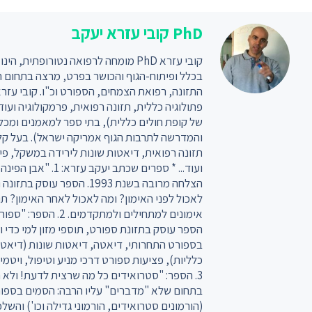
PhD קובי עזרא יעקב
קובי עזרא PhD מומחה לרפואה נטורופתית
בכלל ופיתוח-הגוף והכושר בפרט, מרצה בתחום 
התזונה, רפואת הצמחים, הספורט וכ"ו. קובי עז
פתולוגיה כללית, תזונה רפואית, פרמקולוגיה ועוד
של קופת חולים כללית), בתי ספר למאמנים ומכללו
והמדרשה לתרבות הגוף אמריקה ישראל). בעל קל
תזונה רפואית, דיאטות שונות לירידה במשקל, פית
ועוד... * ספרים שכתב 
הצלחה מרובה בשנת 1993. הספר ע
לאכול לפני האימון? ומה לאכול לאחר האימון? תוכ
אימונים למתחילים ולמתק
הספר עוסק בתזונת ספורט, תוספי מזון למי כדי ו
בספורט התחרותי, דיאטה, דיאטות שונות (דיאט
כלליות), פציעות ספורט דרכי מניע וטיפול, ויטמינ
3. הספר: "סטרואידים כל מה שרצית לדעת! ול
בתחום שלא "מדברים" עליו הרבה: הסמים בספור
(הורמונים סטרואידים, הורמוני גדילה וכו') והשל