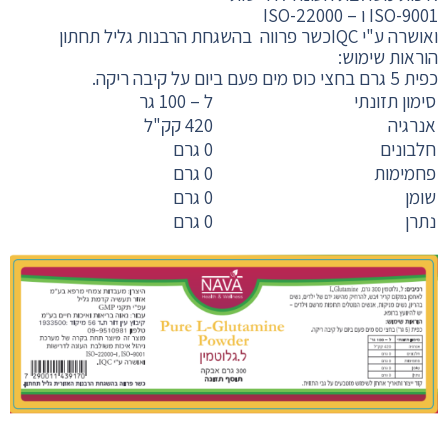
ISO-9001 ו – ISO-22000
ואושרה ע"י IQCכשר פרווה בהשגחת הרבנות גליל תחתון
הוראות שימוש:
כפית 5 גרם בחצי כוס מים פעם ביום על קיבה ריקה.
סימון תזונתי
ל – 100 גר
אנרגיה
420 קק"ל
חלבונים
0 גרם
פחמימות
0 גרם
שומן
0 גרם
נתרן
0 גרם