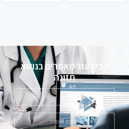
קבלו עוד מאמרים בנושא
ת
ז
ו
נ
ה