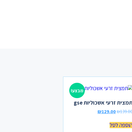
מבצע!
מצית זרעי אשכוליות gse
₪
129.00
₪
139.0
וספה לסל