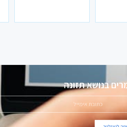
רים בנושא
ת
ז
ו
נ
ה
ה לניוזלטר