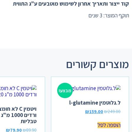
קוד ייצור ותאריך אחרון לשימוש מוטבעים ע"ג התווית
תוקף המוצר: 3 שנים
מוצרים קשורים
מבצע!
ל.גלוטמין l-glutamine
ויטמין C לא 
₪
159.00
₪
249.00
טבליות
הוספה לסל
₪
79.90
₪
89.90