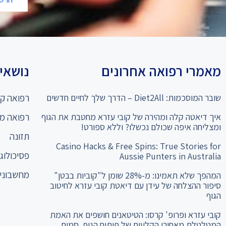
מאמרי רפואה אחרונים
נושאים
שובר המוסכמות: Diet2All – הדרך שלך לחיים חדשים
רפואה קו
איך דיאטה קלה ומהירה של קובי עזרא מחטבת את הגוף
רפואה מ
ומצליחה איפה שכולם נכשלו? וללא ספורט!
תזונה
Casino Hacks & Free Spins: True Stories for
פסיכולוגי
Aussie Punters in Australia
מחשבוני 
המהפך שלא תאמינו: מ-28% שומן ל"קוביות בבטן"
סיפור ההצלחה של עידן עם דיאטת קובי עזרא לחיטוב
הגוף
קובי עזרא ופרופ' קרסו: הטיטאנים חושפים את האמת
המטלטלת מאחורי הקלעים של פיתוח הגוף, סמים