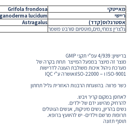
מאייטקי
Grifola frondosa
ריישי
ganoderma lucidum
אסטרגלוס(קדד)
Astragalus
גלצרין צמחי,מים,פוטסיום סורבט משמר
ברישיון: 4/939 עפ"י תקני GMP
מוצר זה מיוצר במפעל המייצר תחת בקרה של
מערכת ניהול איכות משולבת העונה לדרישות
ISO-9001 ו – ISO-22000ואושרה ע"י IQC
כשר פרווה בהשגחת הרבנות האזורית גליל תחתון
לאחסן במקום קריר ויבש.
להרחיק מהישג ידם של ילדים.
נשים בהריון, נשים מיניקות, אנשים הנוטלים
תרופות מרשם וילדים- יש להיוועץ ברופא.
תוסף תזונה