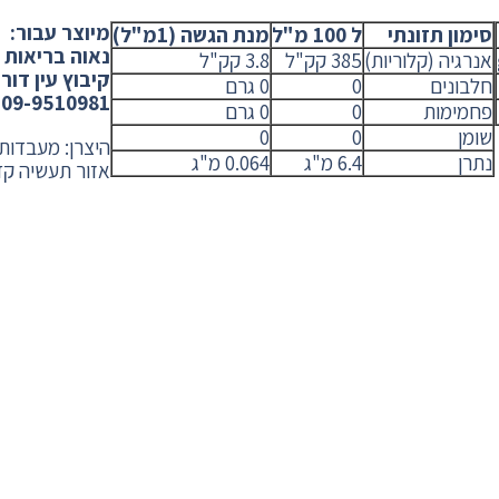
מיוצר עבור:
סימון תזונתי
ל 100 מ"ל
מנת הגשה (1מ"ל)
נאוה בריאות 
אנרגיה (קלוריות)
385 קק"ל
3.8 קק"ל
קיבוץ עין דור ת
חלבונים
0
0 גרם
09-9510981 www.nhw.co.il
פחמימות
0
0 גרם
שומן
0
0
היצרן: מעבדות
נתרן
6.4 מ"ג
0.064 מ"ג
אזור תעשיה קד