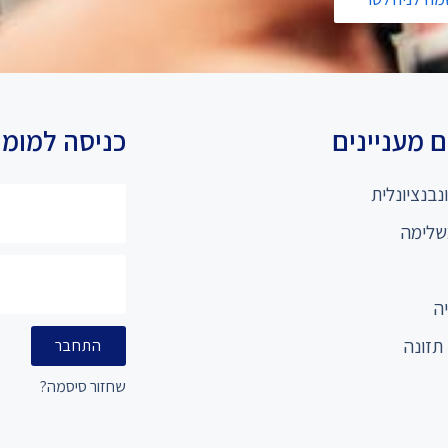
 מעניינים
כניסה למומ
נבנציונלית
שלימה
ה
תזונה
התחבר
שחזור סיסמה?