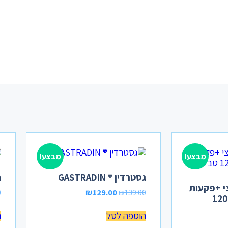
מבצע!
מבצע!
גסטרדין ® GASTRADIN
ת
חומצי +פקעות
0
₪
129.00
₪
139.00
ורדים 1000 מ"ג 120
הוספה לסל
ה