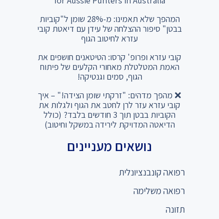
for Aussie Punters in Australia
המהפך שלא תאמינו: מ-28% שומן ל"קוביות
בבטן" סיפור ההצלחה של עידן עם דיאטת קובי
עזרא לחיטוב הגוף
קובי עזרא ופרופ' קרסו: הטיטאנים חושפים את
האמת המטלטלת מאחורי הקלעים של פיתוח
הגוף, סמים וגנטיקה!
❌ מהפך מדהים: "זרקתי שומן הצידה!" – איך
קובי עזרא עזר לרן לחטב את הגוף ולגלות את
הקוביות בבטן תוך 3 חודשים בלבד? (כולל
הדיאטה המדויקת לירידה במשקל וחיטוב)
נושאים מעניינים
רפואה קונבנציונלית
רפואה משלימה
תזונה