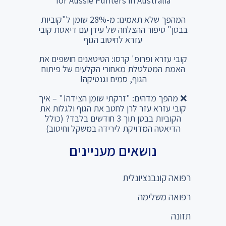
for Aussie Punters in Australia
המהפך שלא תאמינו: מ-28% שומן ל"קוביות
בבטן" סיפור ההצלחה של עידן עם דיאטת קובי
עזרא לחיטוב הגוף
קובי עזרא ופרופ' קרסו: הטיטאנים חושפים את
האמת המטלטלת מאחורי הקלעים של פיתוח
הגוף, סמים וגנטיקה!
❌ מהפך מדהים: "זרקתי שומן הצידה!" – איך
קובי עזרא עזר לרן לחטב את הגוף ולגלות את
הקוביות בבטן תוך 3 חודשים בלבד? (כולל
הדיאטה המדויקת לירידה במשקל וחיטוב)
נושאים מעניינים
רפואה קונבנציונלית
רפואה משלימה
תזונה