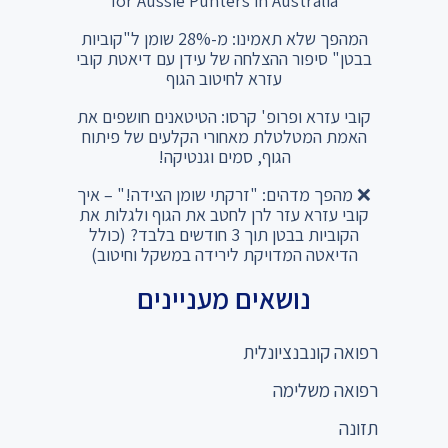
for Aussie Punters in Australia
המהפך שלא תאמינו: מ-28% שומן ל"קוביות
בבטן" סיפור ההצלחה של עידן עם דיאטת קובי
עזרא לחיטוב הגוף
קובי עזרא ופרופ' קרסו: הטיטאנים חושפים את
האמת המטלטלת מאחורי הקלעים של פיתוח
הגוף, סמים וגנטיקה!
❌ מהפך מדהים: "זרקתי שומן הצידה!" – איך
קובי עזרא עזר לרן לחטב את הגוף ולגלות את
הקוביות בבטן תוך 3 חודשים בלבד? (כולל
הדיאטה המדויקת לירידה במשקל וחיטוב)
נושאים מעניינים
רפואה קונבנציונלית
רפואה משלימה
תזונה