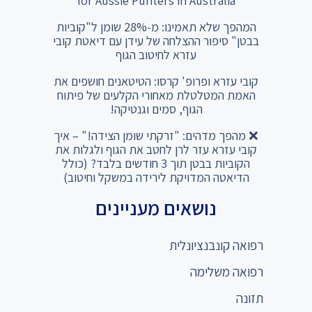
for Aussie Punters in Australia
המהפך שלא תאמינו: מ-28% שומן ל"קוביות
בבטן" סיפור ההצלחה של עידן עם דיאטת קובי
עזרא לחיטוב הגוף
קובי עזרא ופרופ' קרסו: הטיטאנים חושפים את
האמת המטלטלת מאחורי הקלעים של פיתוח
הגוף, סמים וגנטיקה!
❌ מהפך מדהים: "זרקתי שומן הצידה!" – איך
קובי עזרא עזר לרן לחטב את הגוף ולגלות את
הקוביות בבטן תוך 3 חודשים בלבד? (כולל
הדיאטה המדויקת לירידה במשקל וחיטוב)
נושאים מעניינים
רפואה קונבנציונלית
רפואה משלימה
תזונה