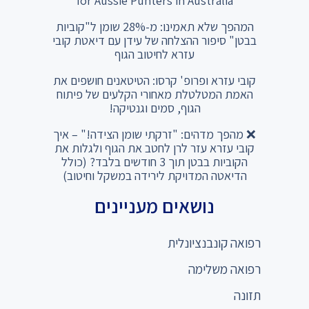
for Aussie Punters in Australia
המהפך שלא תאמינו: מ-28% שומן ל"קוביות
בבטן" סיפור ההצלחה של עידן עם דיאטת קובי
עזרא לחיטוב הגוף
קובי עזרא ופרופ' קרסו: הטיטאנים חושפים את
האמת המטלטלת מאחורי הקלעים של פיתוח
הגוף, סמים וגנטיקה!
❌ מהפך מדהים: "זרקתי שומן הצידה!" – איך
קובי עזרא עזר לרן לחטב את הגוף ולגלות את
הקוביות בבטן תוך 3 חודשים בלבד? (כולל
הדיאטה המדויקת לירידה במשקל וחיטוב)
נושאים מעניינים
רפואה קונבנציונלית
רפואה משלימה
תזונה