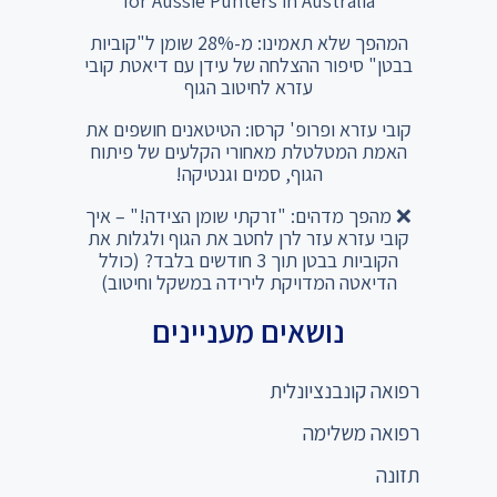
for Aussie Punters in Australia
המהפך שלא תאמינו: מ-28% שומן ל"קוביות
בבטן" סיפור ההצלחה של עידן עם דיאטת קובי
עזרא לחיטוב הגוף
קובי עזרא ופרופ' קרסו: הטיטאנים חושפים את
האמת המטלטלת מאחורי הקלעים של פיתוח
הגוף, סמים וגנטיקה!
❌ מהפך מדהים: "זרקתי שומן הצידה!" – איך
קובי עזרא עזר לרן לחטב את הגוף ולגלות את
הקוביות בבטן תוך 3 חודשים בלבד? (כולל
הדיאטה המדויקת לירידה במשקל וחיטוב)
נושאים מעניינים
רפואה קונבנציונלית
רפואה משלימה
תזונה