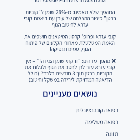
for Aussie Punters in Australia
המהפך שלא תאמינו: מ-28% שומן ל"קוביות
בבטן" סיפור ההצלחה של עידן עם דיאטת קובי
עזרא לחיטוב הגוף
קובי עזרא ופרופ' קרסו: הטיטאנים חושפים את
האמת המטלטלת מאחורי הקלעים של פיתוח
הגוף, סמים וגנטיקה!
❌ מהפך מדהים: "זרקתי שומן הצידה!" – איך
קובי עזרא עזר לרן לחטב את הגוף ולגלות את
הקוביות בבטן תוך 3 חודשים בלבד? (כולל
הדיאטה המדויקת לירידה במשקל וחיטוב)
נושאים מעניינים
רפואה קונבנציונלית
רפואה משלימה
תזונה