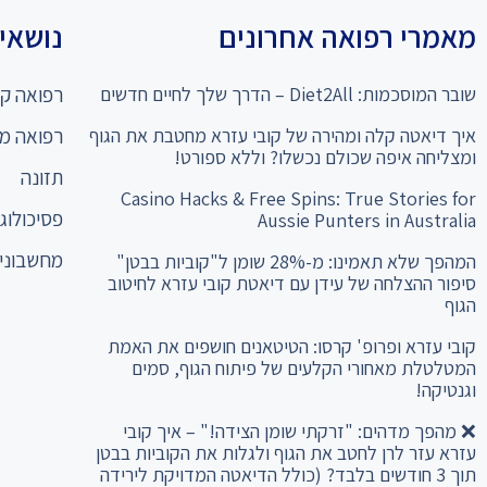
מאמרי רפואה אחרונים
נושאים
שובר המוסכמות: Diet2All – הדרך שלך לחיים חדשים
רפואה קו
איך דיאטה קלה ומהירה של קובי עזרא מחטבת את הגוף
רפואה מ
ומצליחה איפה שכולם נכשלו? וללא ספורט!
תזונה
Casino Hacks & Free Spins: True Stories for
פסיכולוגי
Aussie Punters in Australia
מחשבוני 
המהפך שלא תאמינו: מ-28% שומן ל"קוביות בבטן"
סיפור ההצלחה של עידן עם דיאטת קובי עזרא לחיטוב
הגוף
קובי עזרא ופרופ' קרסו: הטיטאנים חושפים את האמת
המטלטלת מאחורי הקלעים של פיתוח הגוף, סמים
וגנטיקה!
❌ מהפך מדהים: "זרקתי שומן הצידה!" – איך קובי
עזרא עזר לרן לחטב את הגוף ולגלות את הקוביות בבטן
תוך 3 חודשים בלבד? (כולל הדיאטה המדויקת לירידה