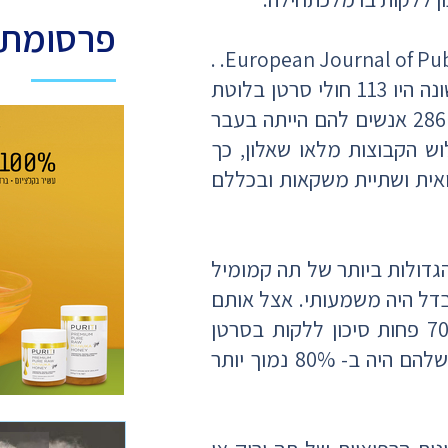
פרסומת
מחקר זה פורסם לאחרונה בז'ורנאל המקצועי European Journal of Public Health. .
במחקר נטלו חלק 3 קבוצות של מתנדבים. בקבוצה ראשונה היו 113 חולי סרטן בלוטת
התריס שהושוו עם משתתפי קבוצה של 138 בריאים ועם 286 אנשים להם הייתה בעבר
 הקבוצות מלאו שאלון, כך
ואית ושתיית משקאות ובכללם
גדולות ביותר של תה קמומיל
בדל היה משמעותי. אצל אותם
אנשים ששתו 2-6 כוסות תה קמומיל בשבוע היה ב- 70% פחות סיכון ללקות בסרטן
בלוטת התריס. אם הם נהגו כך 30 או יותר שנים, הסיכון שלהם היה ב- 80% נמוך יותר