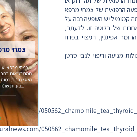
ות הרפואיות של תה ירוק או
פעה הרפואית של צמחי מרפא
ה קמומיל יש השפעה רבה על
חרות של בלוטה זו. לדעתם,
ומר אפיגנין, המצוי בפרח
צמחי מרפ
ות מניעה וריפוי לגבי סרטן
צמחי מרפא יעיל
המתבטאות בתכיפו
היא יצרנית כמוס
בבעיות שונות
turalnews.com/050562_chamomile_tea_thyroid
א
turalnews.com/050562_chamomile_tea_thyroid