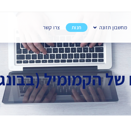
מחשבון תזונה
חנות
צרו קשר
 של הקמומיל (בבונג 