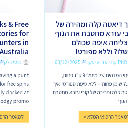
ך דיאטה קלה ומהירה של
ks & Free
בי עזרא מחטבת את הגוף
tories for
צליחה איפה שכולם
unters in
שלו? וללא ספורט!
Australia
PhD קובי עזרא יעקב
03/12/2025
מוטי וולק
השינוי המדהים של מיטל: 9 ק"ג פחות,
aving a punt
7.5% שומן פחות – ללא טיפת ספורט! איך
for free spins
טה קלה ומהירה של קובי עזרא מחטבת
ly clocked at
הגוף
 dodgy promo
מאמר הרפואי המלא »
למאמר הרפו