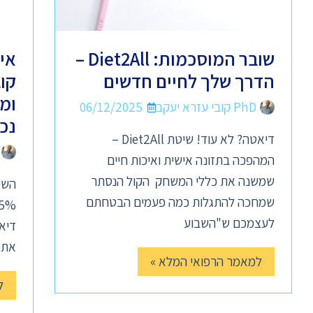
שובר המוסכמות: Diet2All –
אי
הדרך שלך לחיים חדשים
קו
ומ
PhD קובי עזרא יעקב
06/12/2025
נכ
דיאטה? לא עוד! שיטת Diet2All –
המהפכה בתזונה אישית ואיכות חיים
שמשנה את כללי המשחק הקול הנסתר
שמחכה להתגלות כמה פעמים הבטחתם
לעצמכם ש"השבוע
דיא
את 
למאמר הרפואי המלא »
ל