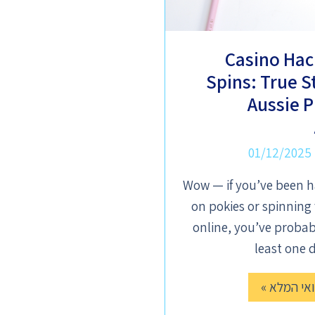
Casino Hac
Spins: True S
Aussie P
01/12/2025
Wow — if you’ve been h
on pokies or spinning 
online, you’ve probab
least one
אי המלא »