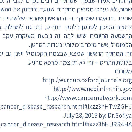
החוקרים אמרו שבעוד שמחקרים רבים נערכו לגבי התכונ
שחור, לא נערכו מספיק מחקרים שנועדו לבדוק את ההש
שונים. הם אמרו שמחקרם היה הראשון שהראה שלשתיית ת
צמצום הסיכון לסרטן בלוטת התריס, כמו גם למחלות א
ההשפעה החיובית שיש לתה זה נובעת מעיקרה עקב הח
הקמומיל, אשר מוכר ביכולותיו נוגדות הסרטן.
זהו המחקר הראשון שמצא שבצמח הקמומיל ישנן גם יכול
בלוטת התריס – זהו לא רק צמח מרפא מרגיע.
מקורות
http://eurpub.oxfordjournals.org
http://www.ncbi.nlm.nih.gov
http://www.cancernetwork.com
_cancer_disease_research.html#ixzz3hHTwZGHJ
July 28, 2015 by: Dr.Sofiya
_cancer_disease_research.html#ixzz3hHURR4HA