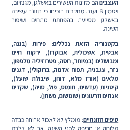
העצבים
הם מזונות העשירים באשלגן, מגנזיום,
ויטמין B ועוד. מחקרים הוכיחו כי תזונה עשירה
באשלגן מסייעת בהפחתת מתחים ושיפור
השינה.
בקטגוריה הזאת נכללים: פירות (בננה,
אבטיח, אשכולית, אבוקדו), ירקות חיים
ומבושלים (במיוחד, חסה, פטרוזיליה מלפפון,
גזר, עגבניה, תפוח אדמה, ברוקולי), דגנים
מלאים (אורז מלא, דוחן, שיבולת שועל),
קיטניות (עדשים, חומוס, פול, סויה), שקדים
אגוזים וזרעונים (שומשום, פשתן).
טיפים תזונתיים
: מומלץ לא לאכול ארוחה כבדה
מלוחה או חריפה לפני השינה, אך לא ללכת