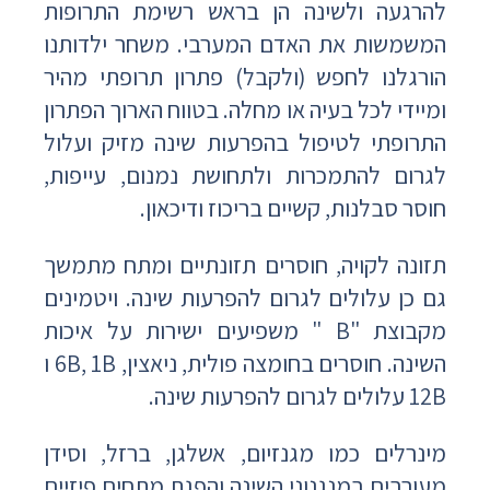
להרגעה ולשינה הן בראש רשימת התרופות
המשמשות את האדם המערבי. משחר ילדותנו
הורגלנו לחפש (ולקבל) פתרון תרופתי מהיר
ומיידי לכל בעיה או מחלה. בטווח הארוך הפתרון
התרופתי לטיפול בהפרעות שינה מזיק ועלול
לגרום להתמכרות ולתחושת נמנום, עייפות,
חוסר סבלנות, קשיים בריכוז ודיכאון.
תזונה לקויה, חוסרים תזונתיים ומתח מתמשך
גם כן עלולים לגרום להפרעות שינה. ויטמינים
מקבוצת "B " משפיעים ישירות על איכות
השינה. חוסרים בחומצה פולית, ניאצין, 6B, 1B ו
12B עלולים לגרום להפרעות שינה.
מינרלים כמו מגנזיום, אשלגן, ברזל, וסידן
מעורבים במנגנוני השינה והפגת מתחים פיזיים