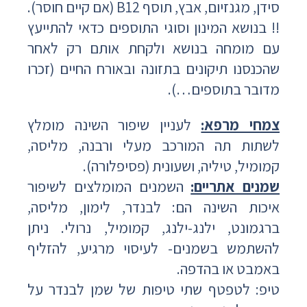
סידן, מגנזיום, אבץ, תוסף B12 (אם קיים חוסר).
!! בנושא המינון וסוגי התוספים כדאי להתייעץ
עם מומחה בנושא ולקחת אותם רק לאחר
שהכנסנו תיקונים בתזונה ובאורח החיים (זכרו
מדובר בתוספים…).
צמחי מרפא:
לעניין שיפור השינה מומלץ
לשתות תה המורכב מעלי ורבנה, מליסה,
קמומיל, טיליה, ושעונית (פסיפלורה).
שמנים אתריים:
השמנים המומלצים לשיפור
איכות השינה הם: לבנדר, לימון, מליסה,
ברגמונט, ילנג-ילנג, קמומיל, נרולי. ניתן
להשתמש בשמנים- לעיסוי מרגיע, להזליף
באמבט או בהדפה.
טיפ: לטפטף שתי טיפות של שמן לבנדר על