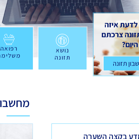
 לדעת איזה
תזונה צרכתם
היום?
רפואה
נושא
משלימה
תזונה
בון תזונה
מחשבונ
דע בקצה השערה