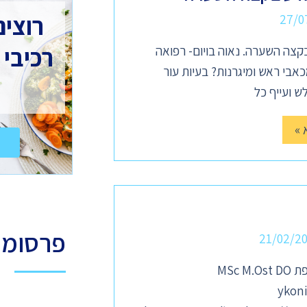
רוצים
27/0
רכיבי 
צה השערה. נאוה בויום- רפואה
בי ראש ומיגרנות? בעיות עור
ש ועייף כל
 »
פרסומ
21/02/2
MSc 
ykon