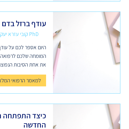
עודף ברזל בדם –
PhD קובי עזרא יעקב
היום אספר לכם על עודף
המומחה שלכם לרפואה נט
את אחת הסיבות הנפוצו
למאמר הרפואי המלא
כיצד התפתחה ה
החדשה