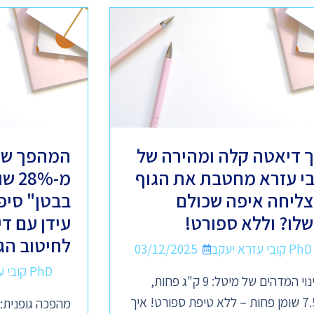
ך דיאטה קלה ומהירה של
המהפך של
בי עזרא מחטבת את הגוף
מ-8%
צליחה איפה שכולם
בבטן" סיפ
שלו? וללא ספורט!
עידן עם ד
לחיטוב הג
PhD קובי עזרא יעקב
03/12/2025
PhD קובי עזרא יעקב
השינוי המדהים של מיטל: 9 ק"ג פחות,
7.5% שומן פחות – ללא טיפת ספורט! איך
מהפכה גופנית: