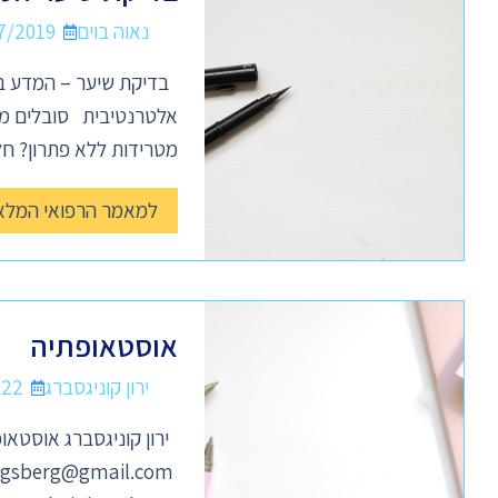
נאוה בוים
7/2019
בדיקת שיער – המדע בק
אלטרנטיבית סובלים מכא
מטרידות ללא פתרון? חל
למאמר הרפואי המלא
אוסטאופתיה
ירון קוניגסברג
022
ירון קוניגסברג אוסטאופת M.Ost DO
igsberg@gmail.com