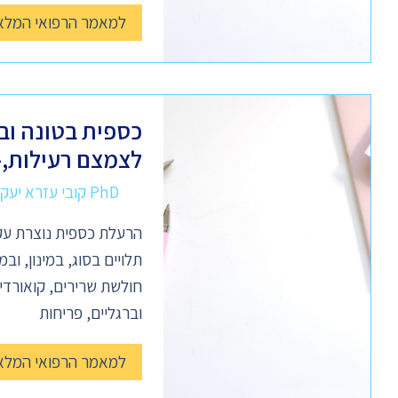
למאמר הרפואי המלא
כספית בטונה וב
לצמצם רעילות,- 
PhD קובי עזרא יעקב
הרעלת כספית נוצרת עק
תלויים בסוג, במינון, ו
חולשת שרירים, קואורדינ
וברגליים, פריחות
למאמר הרפואי המלא