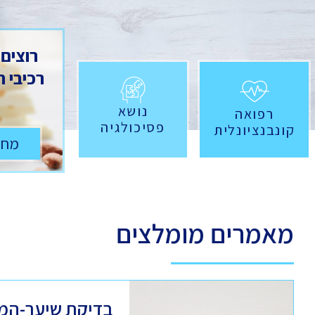
רוצים
רכיבי 
נושא
רפואה
פסיכולגיה
קונבנציונלית
מחש
מאמרים מומלצים
בדיקת שיער-המ