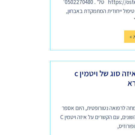
https://osteopathyinisrael.com טל' . 0502270480'
יפול ייחודית המתמקדת באבחון,
 »
ויטמין c לסוגיו ואיזה סוג של ויטמין c
רא
מחה לרפואה נטורופטית, היום אספר
לכם על ויטמין C לסוגיו השונים, עם הקשרים על איזה ויטמין C
ורוזיס,