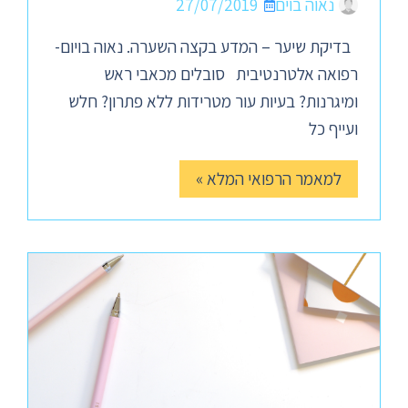
נאוה בוים
27/07/2019
בדיקת שיער – המדע בקצה השערה. נאוה בויום-
רפואה אלטרנטיבית סובלים מכאבי ראש
ומיגרנות? בעיות עור מטרידות ללא פתרון? חלש
ועייף כל
למאמר הרפואי המלא »