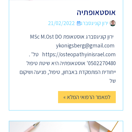
אוסטאופתיה
ירון קוניגסברג
21/02/2022
ירון קוניגסברג אוסטאופת MSc M.Ost DO
ykonigsberg@gmail.com
https://osteopathyinisrael.com טל' .
0502270480' אוסטאופתיה היא שיטת טיפול
ייחודית המתמקדת באבחון, טיפול, מניעה ושיקום
של
למאמר הרפואי המלא »