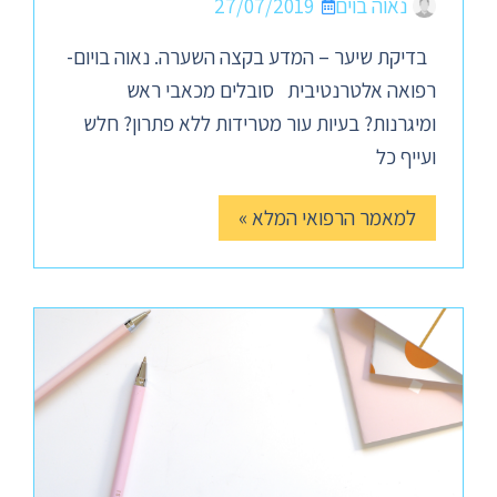
נאוה בוים
27/07/2019
בדיקת שיער – המדע בקצה השערה. נאוה בויום-
רפואה אלטרנטיבית סובלים מכאבי ראש
ומיגרנות? בעיות עור מטרידות ללא פתרון? חלש
ועייף כל
למאמר הרפואי המלא »