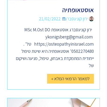
אוסטאופתיה
ירון קוניגסברג
21/02/2022
ירון קוניגסברג אוסטאופת MSc M.Ost DO
ykonigsberg@gmail.com
https://osteopathyinisrael.com טל' .
0502270480' אוסטאופתיה היא שיטת טיפול
ייחודית המתמקדת באבחון, טיפול, מניעה ושיקום
של
למאמר הרפואי המלא »