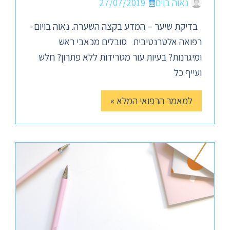
נאוה בוים
27/07/2019
בדיקת שיער – המדע בקצה השערה. נאוה בויום-
רפואה אלטרנטיבית סובלים מכאבי ראש
ומיגרנות? בעיות עור מטרידות ללא פתרון? חלש
ועייף כל
למאמר הרפואי המלא »