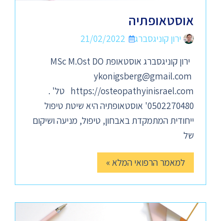
אוסטאופתיה
ירון קוניגסברג
21/02/2022
ירון קוניגסברג אוסטאופת MSc M.Ost DO
ykonigsberg@gmail.com
https://osteopathyinisrael.com טל' .
0502270480' אוסטאופתיה היא שיטת טיפול
ייחודית המתמקדת באבחון, טיפול, מניעה ושיקום
של
למאמר הרפואי המלא »