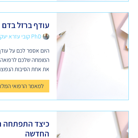
עודף ברזל בדם –
PhD קובי עזרא יעקב
היום אספר לכם על עודף
המומחה שלכם לרפואה נט
את אחת הסיבות הנפוצו
למאמר הרפואי המלא
כיצד התפתחה ה
החדשה