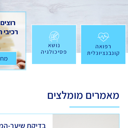
רוצים
רכיבי 
נושא
רפואה
פסיכולגיה
קונבנציונלית
מחש
מאמרים מומלצים
בדיקת שיער-המ