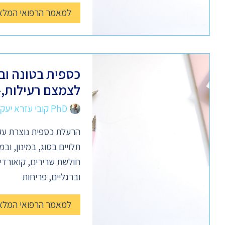
למאמר הרפואי המלא
כספית בטונה וב
לצמצם רעילות,- 
PhD קובי עזרא יעקב
הרעלת כספית נוצרת עק
תלויים בסוג, במינון, ו
חולשת שרירים, קואורדינ
וברגליים, פריחות
למאמר הרפואי המלא