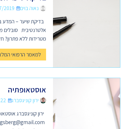
נאוה בוים
7/2019
בדיקת שיער – המדע בק
אלטרנטיבית סובלים מכא
מטרידות ללא פתרון? חל
למאמר הרפואי המלא
אוסטאופתיה
ירון קוניגסברג
022
ירון קוניגסברג אוסטאופת M.Ost DO
igsberg@gmail.com