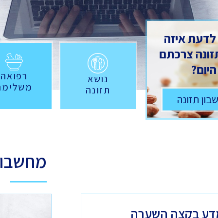
 לדעת איזה
תזונה צרכתם
היום?
רפואה
נושא
משלימה
תזונה
בון תזונה
מחשבונ
דע בקצה השערה