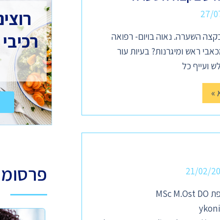
רוצים
27/0
רכיבי 
צה השערה. נאוה בויום- רפואה
בי ראש ומיגרנות? בעיות עור
ש ועייף כל
 »
פרסומ
21/02/2
MSc 
ykon