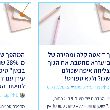
ך דיאטה קלה ומהירה של
המהפך של
בי עזרא מחטבת את הגוף
מ-8%
צליחה איפה שכולם
בבטן" סיפ
שלו? וללא ספורט!
עידן עם ד
לחיטוב הג
PhD קובי עזרא יעקב
03/12/2025
PhD קובי עזרא יעקב
השינוי המדהים של מיטל: 9 ק"ג פחות,
7.5% שומן פחות – ללא טיפת ספורט! איך
מהפכה גופנית: