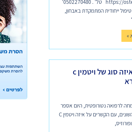
https://osteopathyinisrael.com טל' . 0502270480'
יפול ייחודית המתמקדת באבחון,
 »
ויטמין c לסוגיו ואיזה סוג של ויטמין c
רא
מחה לרפואה נטורופטית, היום אספר
לכם על ויטמין C לסוגיו השונים, עם הקשרים על איזה ויטמין C
ורוזיס,