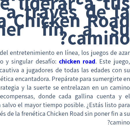
e liderar a tus
s a través de la
ca Chicken Road
ner fin a su
camino?
del entretenimiento en línea, los juegos de azar
 y singular desafío:
chicken road
. Este juego
cautiva a jugadores de todas las edades con su
tética encantadora. Prepárate para sumergirte en
rategia y la suerte se entrelazan en un camino
recompensas, donde cada gallina cuenta y el
 salvo el mayor tiempo posible. ¿Estás listo para
vés de la frenética Chicken Road sin poner fin a su
camino?