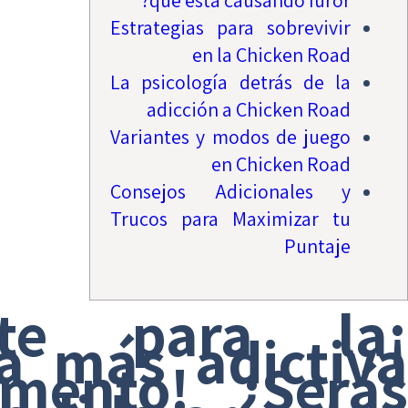
qué está causando furor?
Estrategias para sobrevivir
en la Chicken Road
La psicología detrás de la
adicción a Chicken Road
Variantes y modos de juego
en Chicken Road
Consejos Adicionales y
Trucos para Maximizar tu
Puntaje
rate para la
a más adictiva
mento! ¿Serás