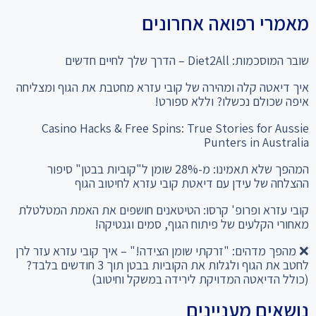
מאמרי רפואה אחרונים
שובר המוסכמות: Diet2All – הדרך שלך לחיים חדשים
איך דיאטה קלה ומהירה של קובי עזרא מחטבת את הגוף ומצליחה
איפה שכולם נכשלו? וללא ספורט!
Casino Hacks & Free Spins: True Stories for Aussie
Punters in Australia
המהפך שלא תאמינו: מ-28% שומן ל"קוביות בבטן" סיפור
ההצלחה של עידן עם דיאטת קובי עזרא לחיטוב הגוף
קובי עזרא ופרופ' קרסו: הטיטאנים חושפים את האמת המטלטלת
מאחורי הקלעים של פיתוח הגוף, סמים וגנטיקה!
❌ מהפך מדהים: "זרקתי שומן הצידה!" – איך קובי עזרא עזר לרן
לחטב את הגוף ולגלות את הקוביות בבטן תוך 3 חודשים בלבד?
(כולל הדיאטה המדויקת לירידה במשקל וחיטוב)
נושאים מעניינים