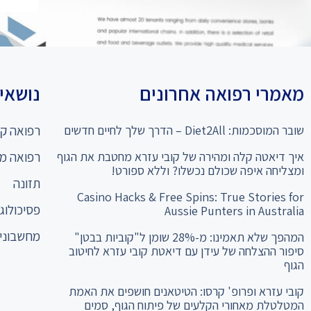
מאמרי רפואה אחרונים
נושאים
שובר המוסכמות: Diet2All – הדרך שלך לחיים חדשים
רפואה קו
איך דיאטה קלה ומהירה של קובי עזרא מחטבת את הגוף
רפואה מ
ומצליחה איפה שכולם נכשלו? וללא ספורט!
תזונה
Casino Hacks & Free Spins: True Stories for
פסיכולוגי
Aussie Punters in Australia
מחשבוני 
המהפך שלא תאמינו: מ-28% שומן ל"קוביות בבטן"
סיפור ההצלחה של עידן עם דיאטת קובי עזרא לחיטוב
הגוף
קובי עזרא ופרופ' קרסו: הטיטאנים חושפים את האמת
המטלטלת מאחורי הקלעים של פיתוח הגוף, סמים