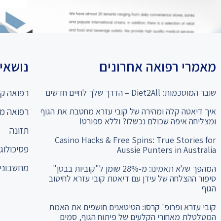
מאמרי רפואה אחרונים
נושאים
שובר המוסכמות: Diet2All – הדרך שלך לחיים חדשים
רפואה קו
איך דיאטה קלה ומהירה של קובי עזרא מחטבת את הגוף
רפואה מ
ומצליחה איפה שכולם נכשלו? וללא ספורט!
תזונה
Casino Hacks & Free Spins: True Stories for
פסיכולוגי
Aussie Punters in Australia
מחשבוני 
המהפך שלא תאמינו: מ-28% שומן ל"קוביות בבטן"
סיפור ההצלחה של עידן עם דיאטת קובי עזרא לחיטוב
הגוף
קובי עזרא ופרופ' קרסו: הטיטאנים חושפים את האמת
המטלטלת מאחורי הקלעים של פיתוח הגוף, סמים