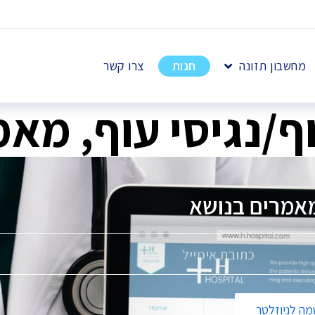
מחשבון תזונה
חנות
צרו קשר
וף/נגיסי עוף, מא
מרים בנושא
פ
ס
י
ה לניוזלטר