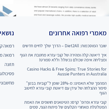
מאמרי רפואה אחרונים
נושאים
שובר המוסכמות: Diet2All – הדרך שלך לחיים חדשים
רפואה קו
איך דיאטה קלה ומהירה של קובי עזרא מחטבת את הגוף
רפואה מ
ומצליחה איפה שכולם נכשלו? וללא ספורט!
תזונה
Casino Hacks & Free Spins: True Stories for
פסיכולוגי
Aussie Punters in Australia
מחשבוני 
המהפך שלא תאמינו: מ-28% שומן ל"קוביות בבטן"
סיפור ההצלחה של עידן עם דיאטת קובי עזרא לחיטוב
הגוף
קובי עזרא ופרופ' קרסו: הטיטאנים חושפים את האמת
המטלטלת מאחורי הקלעים של פיתוח הגוף, סמים