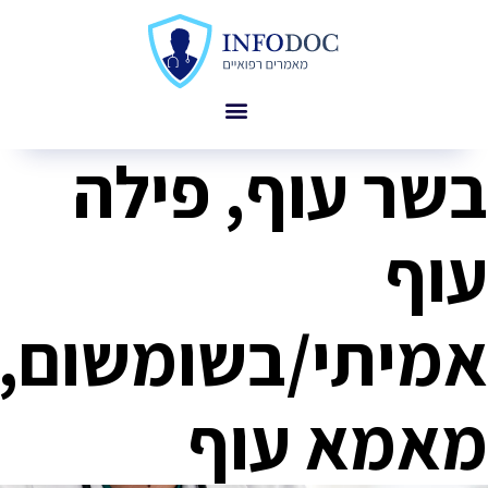
שר עוף, פילה
וף
מיתי/בשומשום,
אמא עוף