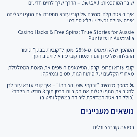
שובר המוסכמות: Diet2All – הדרך שלך לחיים חדשים
איך דיאטה קלה ומהירה של קובי עזרא מחטבת את הגוף ומצליחה
איפה שכולם נכשלו? וללא ספורט!
Casino Hacks & Free Spins: True Stories for Aussie
Punters in Australia
המהפך שלא תאמינו: מ-28% שומן ל"קוביות בבטן" סיפור
ההצלחה של עידן עם דיאטת קובי עזרא לחיטוב הגוף
קובי עזרא ופרופ' קרסו: הטיטאנים חושפים את האמת המטלטלת
מאחורי הקלעים של פיתוח הגוף, סמים וגנטיקה!
❌ מהפך מדהים: "זרקתי שומן הצידה!" – איך קובי עזרא עזר לרן
לחטב את הגוף ולגלות את הקוביות בבטן תוך 3 חודשים בלבד?
(כולל הדיאטה המדויקת לירידה במשקל וחיטוב)
נושאים מעניינים
רפואה קונבנציונלית