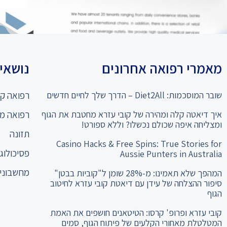
מאמרי רפואה אחרונים
נושאים
שובר המוסכמות: Diet2All – הדרך שלך לחיים חדשים
רפואה קו
איך דיאטה קלה ומהירה של קובי עזרא מחטבת את הגוף
רפואה מ
ומצליחה איפה שכולם נכשלו? וללא ספורט!
תזונה
Casino Hacks & Free Spins: True Stories for
פסיכולוגי
Aussie Punters in Australia
מחשבוני 
המהפך שלא תאמינו: מ-28% שומן ל"קוביות בבטן"
סיפור ההצלחה של עידן עם דיאטת קובי עזרא לחיטוב
הגוף
קובי עזרא ופרופ' קרסו: הטיטאנים חושפים את האמת
המטלטלת מאחורי הקלעים של פיתוח הגוף, סמים