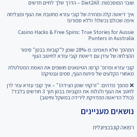
שובר המוסכמות: Diet2All – הדרך שלך לחיים חדשים
איך דיאטה קלה ומהירה של קובי עזרא מחטבת את הגוף ומצליחה
איפה שכולם נכשלו? וללא ספורט!
Casino Hacks & Free Spins: True Stories for Aussie
Punters in Australia
המהפך שלא תאמינו: מ-28% שומן ל"קוביות בבטן" סיפור
ההצלחה של עידן עם דיאטת קובי עזרא לחיטוב הגוף
קובי עזרא ופרופ' קרסו: הטיטאנים חושפים את האמת המטלטלת
מאחורי הקלעים של פיתוח הגוף, סמים וגנטיקה!
❌ מהפך מדהים: "זרקתי שומן הצידה!" – איך קובי עזרא עזר לרן
לחטב את הגוף ולגלות את הקוביות בבטן תוך 3 חודשים בלבד?
(כולל הדיאטה המדויקת לירידה במשקל וחיטוב)
נושאים מעניינים
רפואה קונבנציונלית