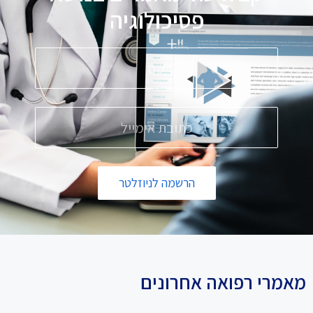
פ
ס
י
כ
ו
ל
ו
ג
י
ה
הרשמה לניוזלטר
מאמרי רפואה אחרונים