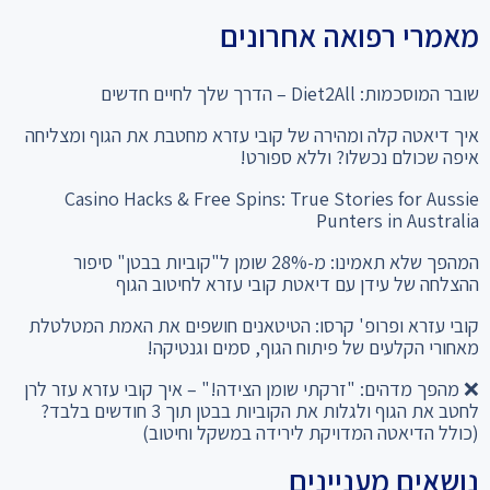
מאמרי רפואה אחרונים
שובר המוסכמות: Diet2All – הדרך שלך לחיים חדשים
איך דיאטה קלה ומהירה של קובי עזרא מחטבת את הגוף ומצליחה
איפה שכולם נכשלו? וללא ספורט!
Casino Hacks & Free Spins: True Stories for Aussie
Punters in Australia
המהפך שלא תאמינו: מ-28% שומן ל"קוביות בבטן" סיפור
ההצלחה של עידן עם דיאטת קובי עזרא לחיטוב הגוף
קובי עזרא ופרופ' קרסו: הטיטאנים חושפים את האמת המטלטלת
מאחורי הקלעים של פיתוח הגוף, סמים וגנטיקה!
❌ מהפך מדהים: "זרקתי שומן הצידה!" – איך קובי עזרא עזר לרן
לחטב את הגוף ולגלות את הקוביות בבטן תוך 3 חודשים בלבד?
(כולל הדיאטה המדויקת לירידה במשקל וחיטוב)
נושאים מעניינים