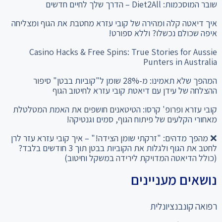
שובר המוסכמות: Diet2All – הדרך שלך לחיים חדשים
איך דיאטה קלה ומהירה של קובי עזרא מחטבת את הגוף ומצליחה
איפה שכולם נכשלו? וללא ספורט!
Casino Hacks & Free Spins: True Stories for Aussie
Punters in Australia
המהפך שלא תאמינו: מ-28% שומן ל"קוביות בבטן" סיפור
ההצלחה של עידן עם דיאטת קובי עזרא לחיטוב הגוף
קובי עזרא ופרופ' קרסו: הטיטאנים חושפים את האמת המטלטלת
מאחורי הקלעים של פיתוח הגוף, סמים וגנטיקה!
❌ מהפך מדהים: "זרקתי שומן הצידה!" – איך קובי עזרא עזר לרן
לחטב את הגוף ולגלות את הקוביות בבטן תוך 3 חודשים בלבד?
(כולל הדיאטה המדויקת לירידה במשקל וחיטוב)
נושאים מעניינים
רפואה קונבנציונלית