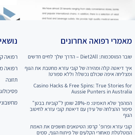
מאמרי רפואה אחרונים
נושאים
שובר המוסכמות: Diet2All – הדרך שלך לחיים חדשים
רפואה קו
איך דיאטה קלה ומהירה של קובי עזרא מחטבת את הגוף
רפואה מ
ומצליחה איפה שכולם נכשלו? וללא ספורט!
תזונה
Casino Hacks & Free Spins: True Stories for
פסיכולוגי
Aussie Punters in Australia
מחשבוני 
המהפך שלא תאמינו: מ-28% שומן ל"קוביות בבטן"
סיפור ההצלחה של עידן עם דיאטת קובי עזרא לחיטוב
הגוף
קובי עזרא ופרופ' קרסו: הטיטאנים חושפים את האמת
המטלטלת מאחורי הקלעים של פיתוח הגוף, סמים