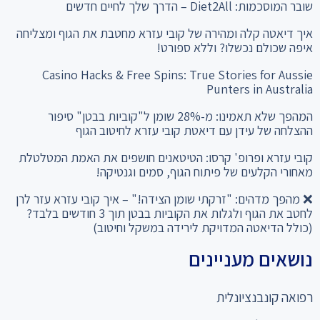
שובר המוסכמות: Diet2All – הדרך שלך לחיים חדשים
איך דיאטה קלה ומהירה של קובי עזרא מחטבת את הגוף ומצליחה
איפה שכולם נכשלו? וללא ספורט!
Casino Hacks & Free Spins: True Stories for Aussie
Punters in Australia
המהפך שלא תאמינו: מ-28% שומן ל"קוביות בבטן" סיפור
ההצלחה של עידן עם דיאטת קובי עזרא לחיטוב הגוף
קובי עזרא ופרופ' קרסו: הטיטאנים חושפים את האמת המטלטלת
מאחורי הקלעים של פיתוח הגוף, סמים וגנטיקה!
❌ מהפך מדהים: "זרקתי שומן הצידה!" – איך קובי עזרא עזר לרן
לחטב את הגוף ולגלות את הקוביות בבטן תוך 3 חודשים בלבד?
(כולל הדיאטה המדויקת לירידה במשקל וחיטוב)
נושאים מעניינים
רפואה קונבנציונלית