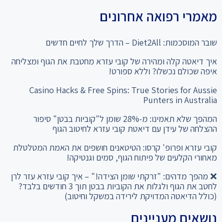
מאמרי רפואה אחרונים
שובר המוסכמות: Diet2All – הדרך שלך לחיים חדשים
איך דיאטה קלה ומהירה של קובי עזרא מחטבת את הגוף ומצליחה
איפה שכולם נכשלו? וללא ספורט!
Casino Hacks & Free Spins: True Stories for Aussie
Punters in Australia
המהפך שלא תאמינו: מ-28% שומן ל"קוביות בבטן" סיפור
ההצלחה של עידן עם דיאטת קובי עזרא לחיטוב הגוף
קובי עזרא ופרופ' קרסו: הטיטאנים חושפים את האמת המטלטלת
מאחורי הקלעים של פיתוח הגוף, סמים וגנטיקה!
❌ מהפך מדהים: "זרקתי שומן הצידה!" – איך קובי עזרא עזר לרן
לחטב את הגוף ולגלות את הקוביות בבטן תוך 3 חודשים בלבד?
(כולל הדיאטה המדויקת לירידה במשקל וחיטוב)
נושאים מעניינים