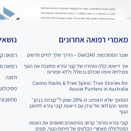
מאמרי רפואה אחרונים
נושאים
שובר המוסכמות: Diet2All – הדרך שלך לחיים חדשים
רפואה קו
איך דיאטה קלה ומהירה של קובי עזרא מחטבת את הגוף
רפואה מ
ומצליחה איפה שכולם נכשלו? וללא ספורט!
תזונה
Casino Hacks & Free Spins: True Stories for
פסיכולוגי
Aussie Punters in Australia
מחשבוני 
המהפך שלא תאמינו: מ-28% שומן ל"קוביות בבטן"
סיפור ההצלחה של עידן עם דיאטת קובי עזרא לחיטוב
הגוף
קובי עזרא ופרופ' קרסו: הטיטאנים חושפים את האמת
המטלטלת מאחורי הקלעים של פיתוח הגוף, סמים