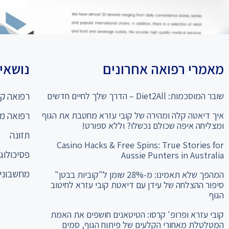
מאמרי רפואה אחרונים
נושאים
שובר המוסכמות: Diet2All – הדרך שלך לחיים חדשים
רפואה קו
איך דיאטה קלה ומהירה של קובי עזרא מחטבת את הגוף
רפואה מ
ומצליחה איפה שכולם נכשלו? וללא ספורט!
תזונה
Casino Hacks & Free Spins: True Stories for
פסיכולוגי
Aussie Punters in Australia
מחשבוני 
המהפך שלא תאמינו: מ-28% שומן ל"קוביות בבטן"
סיפור ההצלחה של עידן עם דיאטת קובי עזרא לחיטוב
הגוף
קובי עזרא ופרופ' קרסו: הטיטאנים חושפים את האמת
המטלטלת מאחורי הקלעים של פיתוח הגוף, סמים