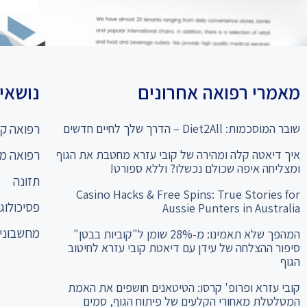
מאמרי רפואה אחרונים
נושאים
שובר המוסכמות: Diet2All – הדרך שלך לחיים חדשים
רפואה קו
איך דיאטה קלה ומהירה של קובי עזרא מחטבת את הגוף
רפואה מ
ומצליחה איפה שכולם נכשלו? וללא ספורט!
תזונה
Casino Hacks & Free Spins: True Stories for
פסיכולוגי
Aussie Punters in Australia
מחשבוני 
המהפך שלא תאמינו: מ-28% שומן ל"קוביות בבטן"
סיפור ההצלחה של עידן עם דיאטת קובי עזרא לחיטוב
הגוף
קובי עזרא ופרופ' קרסו: הטיטאנים חושפים את האמת
המטלטלת מאחורי הקלעים של פיתוח הגוף, סמים