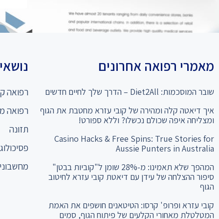
מאמרי רפואה אחרונים
נושאים
שובר המוסכמות: Diet2All – הדרך שלך לחיים חדשים
רפואה קו
איך דיאטה קלה ומהירה של קובי עזרא מחטבת את הגוף
רפואה מ
ומצליחה איפה שכולם נכשלו? וללא ספורט!
תזונה
Casino Hacks & Free Spins: True Stories for
פסיכולוגי
Aussie Punters in Australia
מחשבוני 
המהפך שלא תאמינו: מ-28% שומן ל"קוביות בבטן"
סיפור ההצלחה של עידן עם דיאטת קובי עזרא לחיטוב
הגוף
קובי עזרא ופרופ' קרסו: הטיטאנים חושפים את האמת
המטלטלת מאחורי הקלעים של פיתוח הגוף, סמים