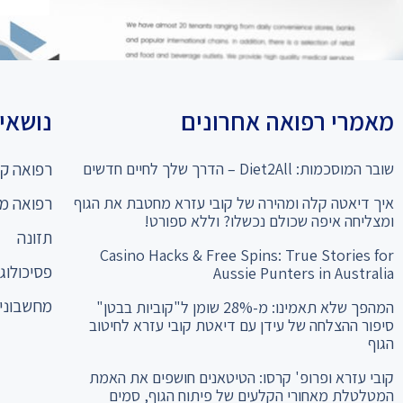
מאמרי רפואה אחרונים
נושאים
שובר המוסכמות: Diet2All – הדרך שלך לחיים חדשים
רפואה קו
איך דיאטה קלה ומהירה של קובי עזרא מחטבת את הגוף
רפואה מ
ומצליחה איפה שכולם נכשלו? וללא ספורט!
תזונה
Casino Hacks & Free Spins: True Stories for
פסיכולוגי
Aussie Punters in Australia
מחשבוני 
המהפך שלא תאמינו: מ-28% שומן ל"קוביות בבטן"
סיפור ההצלחה של עידן עם דיאטת קובי עזרא לחיטוב
הגוף
קובי עזרא ופרופ' קרסו: הטיטאנים חושפים את האמת
המטלטלת מאחורי הקלעים של פיתוח הגוף, סמים