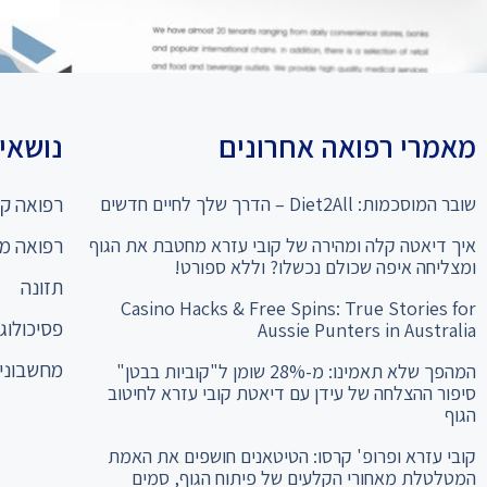
מאמרי רפואה אחרונים
נושאים
שובר המוסכמות: Diet2All – הדרך שלך לחיים חדשים
רפואה קו
איך דיאטה קלה ומהירה של קובי עזרא מחטבת את הגוף
רפואה מ
ומצליחה איפה שכולם נכשלו? וללא ספורט!
תזונה
Casino Hacks & Free Spins: True Stories for
פסיכולוגי
Aussie Punters in Australia
מחשבוני 
המהפך שלא תאמינו: מ-28% שומן ל"קוביות בבטן"
סיפור ההצלחה של עידן עם דיאטת קובי עזרא לחיטוב
הגוף
קובי עזרא ופרופ' קרסו: הטיטאנים חושפים את האמת
המטלטלת מאחורי הקלעים של פיתוח הגוף, סמים