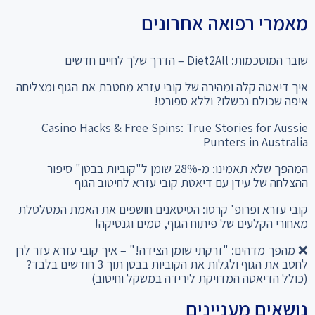
מאמרי רפואה אחרונים
שובר המוסכמות: Diet2All – הדרך שלך לחיים חדשים
איך דיאטה קלה ומהירה של קובי עזרא מחטבת את הגוף ומצליחה
איפה שכולם נכשלו? וללא ספורט!
Casino Hacks & Free Spins: True Stories for Aussie
Punters in Australia
המהפך שלא תאמינו: מ-28% שומן ל"קוביות בבטן" סיפור
ההצלחה של עידן עם דיאטת קובי עזרא לחיטוב הגוף
קובי עזרא ופרופ' קרסו: הטיטאנים חושפים את האמת המטלטלת
מאחורי הקלעים של פיתוח הגוף, סמים וגנטיקה!
❌ מהפך מדהים: "זרקתי שומן הצידה!" – איך קובי עזרא עזר לרן
לחטב את הגוף ולגלות את הקוביות בבטן תוך 3 חודשים בלבד?
(כולל הדיאטה המדויקת לירידה במשקל וחיטוב)
נושאים מעניינים