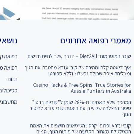
מאמרי רפואה אחרונים
נושאים
שובר המוסכמות: Diet2All – הדרך שלך לחיים חדשים
רפואה קו
איך דיאטה קלה ומהירה של קובי עזרא מחטבת את הגוף
רפואה מ
ומצליחה איפה שכולם נכשלו? וללא ספורט!
תזונה
Casino Hacks & Free Spins: True Stories for
פסיכולוגי
Aussie Punters in Australia
מחשבוני 
המהפך שלא תאמינו: מ-28% שומן ל"קוביות בבטן"
סיפור ההצלחה של עידן עם דיאטת קובי עזרא לחיטוב
הגוף
קובי עזרא ופרופ' קרסו: הטיטאנים חושפים את האמת
המטלטלת מאחורי הקלעים של פיתוח הגוף, סמים