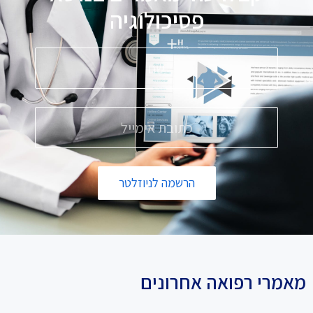
פ
ס
י
כ
ו
ל
ו
ג
י
ה
הרשמה לניוזלטר
מאמרי רפואה אחרונים