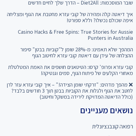
שובר המוסכמות: Diet2All – הדרך שלך לחיים חדשים
איך דיאטה קלה ומהירה של קובי עזרא מחטבת את הגוף ומצליחה
איפה שכולם נכשלו? וללא ספורט!
Casino Hacks & Free Spins: True Stories for Aussie
Punters in Australia
המהפך שלא תאמינו: מ-28% שומן ל"קוביות בבטן" סיפור
ההצלחה של עידן עם דיאטת קובי עזרא לחיטוב הגוף
קובי עזרא ופרופ' קרסו: הטיטאנים חושפים את האמת המטלטלת
מאחורי הקלעים של פיתוח הגוף, סמים וגנטיקה!
❌ מהפך מדהים: "זרקתי שומן הצידה!" – איך קובי עזרא עזר לרן
לחטב את הגוף ולגלות את הקוביות בבטן תוך 3 חודשים בלבד?
(כולל הדיאטה המדויקת לירידה במשקל וחיטוב)
נושאים מעניינים
רפואה קונבנציונלית