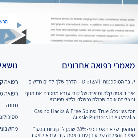
הרשמ
מאמרי רפואה אחרונים
נושאים
שובר המוסכמות: Diet2All – הדרך שלך לחיים חדשים
רפואה קו
איך דיאטה קלה ומהירה של קובי עזרא מחטבת את הגוף
רפואה מ
ומצליחה איפה שכולם נכשלו? וללא ספורט!
תזונה
Casino Hacks & Free Spins: True Stories for
פסיכולוגי
Aussie Punters in Australia
מחשבוני 
המהפך שלא תאמינו: מ-28% שומן ל"קוביות בבטן"
סיפור ההצלחה של עידן עם דיאטת קובי עזרא לחיטוב