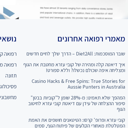
מאמרי רפואה אחרונים
נושאים
שובר המוסכמות: Diet2All – הדרך שלך לחיים חדשים
רפואה קו
איך דיאטה קלה ומהירה של קובי עזרא מחטבת את הגוף
רפואה מ
ומצליחה איפה שכולם נכשלו? וללא ספורט!
תזונה
Casino Hacks & Free Spins: True Stories for
פסיכולוגי
Aussie Punters in Australia
מחשבוני 
המהפך שלא תאמינו: מ-28% שומן ל"קוביות בבטן"
סיפור ההצלחה של עידן עם דיאטת קובי עזרא לחיטוב
הגוף
קובי עזרא ופרופ' קרסו: הטיטאנים חושפים את האמת
המטלטלת מאחורי הקלעים של פיתוח הגוף, סמים