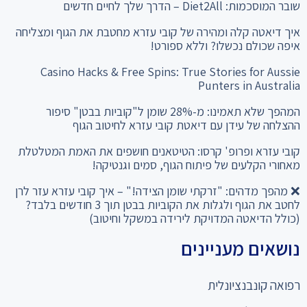
שובר המוסכמות: Diet2All – הדרך שלך לחיים חדשים
איך דיאטה קלה ומהירה של קובי עזרא מחטבת את הגוף ומצליחה
איפה שכולם נכשלו? וללא ספורט!
Casino Hacks & Free Spins: True Stories for Aussie
Punters in Australia
המהפך שלא תאמינו: מ-28% שומן ל"קוביות בבטן" סיפור
ההצלחה של עידן עם דיאטת קובי עזרא לחיטוב הגוף
קובי עזרא ופרופ' קרסו: הטיטאנים חושפים את האמת המטלטלת
מאחורי הקלעים של פיתוח הגוף, סמים וגנטיקה!
❌ מהפך מדהים: "זרקתי שומן הצידה!" – איך קובי עזרא עזר לרן
לחטב את הגוף ולגלות את הקוביות בבטן תוך 3 חודשים בלבד?
(כולל הדיאטה המדויקת לירידה במשקל וחיטוב)
נושאים מעניינים
רפואה קונבנציונלית