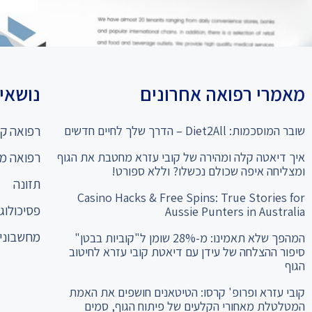
מאמרי רפואה אחרונים
נושאים
שובר המוסכמות: Diet2All – הדרך שלך לחיים חדשים
רפואה קו
איך דיאטה קלה ומהירה של קובי עזרא מחטבת את הגוף
רפואה מ
ומצליחה איפה שכולם נכשלו? וללא ספורט!
תזונה
Casino Hacks & Free Spins: True Stories for
פסיכולוגי
Aussie Punters in Australia
מחשבוני 
המהפך שלא תאמינו: מ-28% שומן ל"קוביות בבטן"
סיפור ההצלחה של עידן עם דיאטת קובי עזרא לחיטוב
הגוף
קובי עזרא ופרופ' קרסו: הטיטאנים חושפים את האמת
המטלטלת מאחורי הקלעים של פיתוח הגוף, סמים