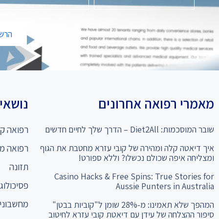
הרשמ
מאמרי רפואה אחרונים
נושאים
שובר המוסכמות: Diet2All – הדרך שלך לחיים חדשים
רפואה קו
איך דיאטה קלה ומהירה של קובי עזרא מחטבת את הגוף
רפואה מ
ומצליחה איפה שכולם נכשלו? וללא ספורט!
תזונה
Casino Hacks & Free Spins: True Stories for
פסיכולוגי
Aussie Punters in Australia
מחשבוני 
המהפך שלא תאמינו: מ-28% שומן ל"קוביות בבטן"
סיפור ההצלחה של עידן עם דיאטת קובי עזרא לחיטוב