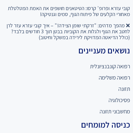
המהפך שלא תאמינו: מ-28% שומן ל"קוביות בבטן" סיפור
ההצלחה של עידן עם דיאטת קובי עזרא לחיטוב הגוף
קובי עזרא ופרופ' קרסו: הטיטאנים חושפים את האמת המטלטלת
מאחורי הקלעים של פיתוח הגוף, סמים וגנטיקה!
❌ מהפך מדהים: "זרקתי שומן הצידה!" – איך קובי עזרא עזר לרן
לחטב את הגוף ולגלות את הקוביות בבטן תוך 3 חודשים בלבד?
(כולל הדיאטה המדויקת לירידה במשקל וחיטוב)
נושאים מעניינים
רפואה קונבנציונלית
רפואה משלימה
תזונה
פסיכולוגיה
מחשבוני תזונה