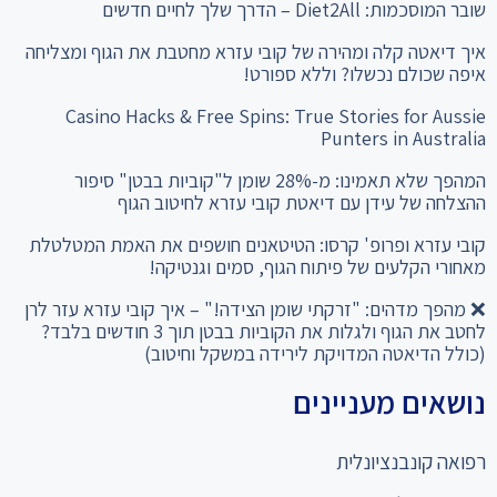
שובר המוסכמות: Diet2All – הדרך שלך לחיים חדשים
איך דיאטה קלה ומהירה של קובי עזרא מחטבת את הגוף ומצליחה
איפה שכולם נכשלו? וללא ספורט!
Casino Hacks & Free Spins: True Stories for Aussie
Punters in Australia
המהפך שלא תאמינו: מ-28% שומן ל"קוביות בבטן" סיפור
ההצלחה של עידן עם דיאטת קובי עזרא לחיטוב הגוף
קובי עזרא ופרופ' קרסו: הטיטאנים חושפים את האמת המטלטלת
מאחורי הקלעים של פיתוח הגוף, סמים וגנטיקה!
❌ מהפך מדהים: "זרקתי שומן הצידה!" – איך קובי עזרא עזר לרן
לחטב את הגוף ולגלות את הקוביות בבטן תוך 3 חודשים בלבד?
(כולל הדיאטה המדויקת לירידה במשקל וחיטוב)
נושאים מעניינים
רפואה קונבנציונלית