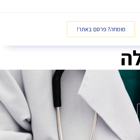
מומחה? פרסם באתר!
לה