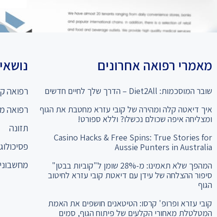
מאמרי רפואה אחרונים
נושאים
שובר המוסכמות: Diet2All – הדרך שלך לחיים חדשים
רפואה קו
איך דיאטה קלה ומהירה של קובי עזרא מחטבת את הגוף
רפואה מ
ומצליחה איפה שכולם נכשלו? וללא ספורט!
תזונה
Casino Hacks & Free Spins: True Stories for
פסיכולוגי
Aussie Punters in Australia
מחשבוני 
המהפך שלא תאמינו: מ-28% שומן ל"קוביות בבטן"
סיפור ההצלחה של עידן עם דיאטת קובי עזרא לחיטוב
הגוף
קובי עזרא ופרופ' קרסו: הטיטאנים חושפים את האמת
המטלטלת מאחורי הקלעים של פיתוח הגוף, סמים