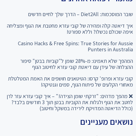
מאמרי רפואה אחרונים
שובר המוסכמות: Diet2All – הדרך שלך לחיים חדשים
איך דיאטה קלה ומהירה של קובי עזרא מחטבת את הגוף ומצליחה
איפה שכולם נכשלו? וללא ספורט!
Casino Hacks & Free Spins: True Stories for Aussie
Punters in Australia
המהפך שלא תאמינו: מ-28% שומן ל"קוביות בבטן" סיפור
ההצלחה של עידן עם דיאטת קובי עזרא לחיטוב הגוף
קובי עזרא ופרופ' קרסו: הטיטאנים חושפים את האמת המטלטלת
מאחורי הקלעים של פיתוח הגוף, סמים וגנטיקה!
❌ מהפך מדהים: "זרקתי שומן הצידה!" – איך קובי עזרא עזר לרן
לחטב את הגוף ולגלות את הקוביות בבטן תוך 3 חודשים בלבד?
(כולל הדיאטה המדויקת לירידה במשקל וחיטוב)
נושאים מעניינים